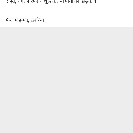
राहत, नगर परिषद ने शुरू कराया पानी का छिड़काव
फैज मोहम्मद, उमरिया।