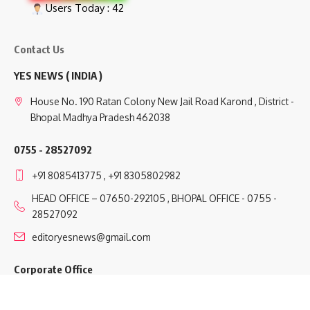
Users Today : 42
Contact Us
YES NEWS ( INDIA )
House No. 190 Ratan Colony New Jail Road Karond , District -
Bhopal Madhya Pradesh 462038
0755 - 28527092
+91 8085413775 , +91 8305802982
HEAD OFFICE – 07650-292105 , BHOPAL OFFICE - 0755 -
28527092
editoryesnews@gmail.com
Corporate Office
Near Sidhi Tiraha Near Sai Mandir Rewa Shahdol Main Road