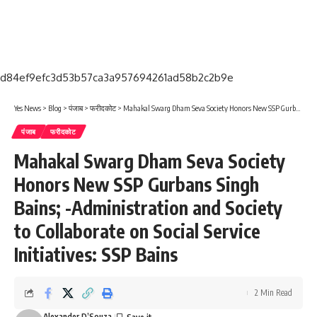
d84ef9efc3d53b57ca3a957694261ad58b2c2b9e
Yes News
>
Blog
>
पंजाब
>
फरीदकोट
>
Mahakal Swarg Dham Seva Society Honors New SSP Gurbans Singh Bains; -Administration and Society to Collaborate on Social Service Initiatives: SSP Bains
पंजाब
फरीदकोट
Mahakal Swarg Dham Seva Society
Honors New SSP Gurbans Singh
Bains; -Administration and Society
to Collaborate on Social Service
Initiatives: SSP Bains
2 Min Read
Alexander D’Souza