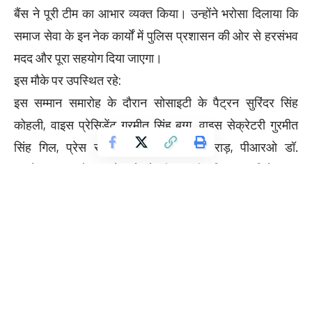
बैंस ने पूरी टीम का आभार व्यक्त किया। उन्होंने भरोसा दिलाया कि
समाज सेवा के इन नेक कार्यों में पुलिस प्रशासन की ओर से हरसंभव
मदद और पूरा सहयोग दिया जाएगा।
इस मौके पर उपस्थित रहे:
इस सम्मान समारोह के दौरान सोसाइटी के पैट्रन सुरिंदर सिंह
कोहली, वाइस प्रेसिडेंट गुरमीत सिंह बग्गू, वाइस सेक्रेटरी गुरमीत
सिंह गिल, प्रेस सेक्रेटरी इंदरजीत सिंह बराड़, पीआरओ डॉ.
परसोतम गुप्ता और फाइनेंस सेक्रेटरी परमजीत सिंह पम्मा विशेष रूप
से उपस्थित थे।इनके अलावा एग्जीक्यूटिव मेंबर व रिटायर्ड सब-
ईस्पेक्टर भूपिंदर सरीन, के. सिंह सरां, रिटायर्ड एएसआई अशोक शर्मा,
दीपक वर्मा और मनमोहन सिंह सहित अन्य गणमान्य सदस्य भी मौजूद
रहे।न्यूज़:11-5,
फोटो: