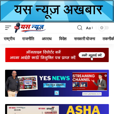
Aa
Font
Resizer
राष्ट्रीय
राजनीति
अपराध
विदेश
सरकारी योजना
तकनीक