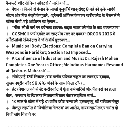
फैकल्टी और सीनियर डॉक्टरों ने मारी बाजी…
पेंशन न मिलने से पंजाब के लाखों बुजुर्गों में आक्रोश; 8 मई को फूके जाएंगे
सीएम और वित्त मंत्री के पुतले, -ट्रेजरी ऑफिस के बाहर फरीदकोट के पेंशनर्स ने
खोला मोर्चा, बड़े आंदोलन का ऐलान…
*रीवा-सीधी मार्ग पर दर्दनाक हादसा: बाइक सवार की मौत के बाद चक्काजाम*
GGSMCH फरीदकोट का राष्ट्रीय स्तर पर दबदबा: DRCON 2026 में
डर्मेटोलॉजी रेजिडेंट्स ने जीते शीर्ष पुरस्कार…
Municipal Body Elections: Complete Ban on Carrying
Weapons in Faridkot; Section 163 Imposed…
A Confluence of Education and Music: Dr. Rajesh Mohan
Completes One Year in Office; Melodious Harmonies Resound
at ‘Jashn-e-Mubarak’ —
सीबीएसई 12वीं रिजल्ट; बाबा फरीद पब्लिक स्कूल का शानदार दबदबा,
सुखमनप्रीत कौर 98.4% अंकों के साथ जिला टॉपर…
इंटरनेशनल वर्कर्स डे: फरीदकोट में गूंजा कर्मचारियों और पेंशनर्स का हल्ला
बोल, -सरकार के खिलाफ निकाला विशाल मोटरसाइकिल मार्च…
13 साल से कोमा में पड़े 31 वर्षीय हरीश राणा की ‘इच्छामृत्यु’ की याचिका मंजूर
जैतपुर तहसील में ‘बिचौलिया सिस्टम’ का आरोप, नायब तहसीलदार समेत दो
निजी लोग निशाने पर