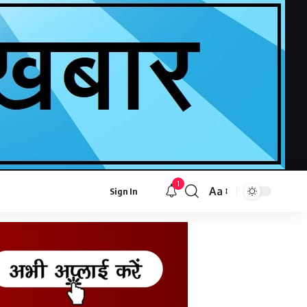
1
Aa
Sign In
Font
Resizer