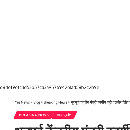
d84ef9efc3d53b57ca3a957694261ad58b2c2b9e
Yes News
>
Blog
>
Breaking News
>
भूतपूर्व केंद्रीय मंत्री स्वर्गीय श्री दलबीर सि
BREAKING NEWS
मध्य प्रदेश