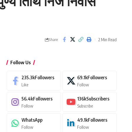
ीं पुण्य तिथि निज निवास
2 Min Read
Share
Follow Us
235.3k
Followers
69.1k
Followers
Like
Follow
56.4k
Followers
136k
Subscribers
Follow
Subscribe
WhatsApp
49.1k
Followers
Follow
Follow