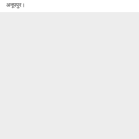
अनूपपुर।