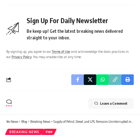
Sign Up For Daily Newsletter
Be keep up! Get the latest breaking news delivered
straight to your inbox.
By signing up, you agree to our
Terms of Use
and acknowledge the data practices in
our
Privacy Policy
. You may unsubscribe at any time.
Leave a Comment
Yes News
>
Blog
>
Breaking News
>
Supply of Petrol, Diesel, and LPG Remains Uninterrupted in Faridkot
BREAKING NEWS
पंजाब