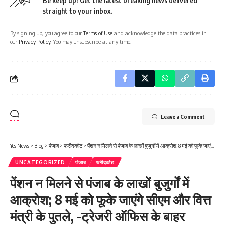
Be keep up! Get the latest breaking news delivered
straight to your inbox.
By signing up, you agree to our
Terms of Use
and acknowledge the data practices in
our
Privacy Policy
. You may unsubscribe at any time.
Leave a Comment
Yes News
>
Blog
>
पंजाब
>
फरीदकोट
>
पेंशन न मिलने से पंजाब के लाखों बुजुर्गों में आक्रोश; 8 मई को फूके जाएंगे सीएम और वित्त मंत्री के पुतले, -ट्रेजरी ऑफिस के बाहर फरीदकोट के पेंशनर्स ने खोला मोर्चा, बड़े आंदोलन का ऐलान…
UNCATEGORIZED
पंजाब
फरीदकोट
पेंशन न मिलने से पंजाब के लाखों बुजुर्गों में
आक्रोश; 8 मई को फूके जाएंगे सीएम और वित्त
मंत्री के पुतले, -ट्रेजरी ऑफिस के बाहर