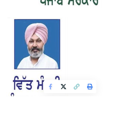
फरीदकोट, 6 मई (अलेक्जेंडर डिसूजा): स्टेट बैंक ऑफ इंडिया (SBI)
से जुड़े पंजाब सरकार के लाखों पेंशनर्स के लिए अप्रैल महीने की