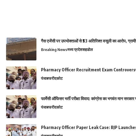
गैस एजेंसी पर उपभोक्ताओं से ₹53 अतिरिक्त वसूली का आरोप, ग्राम
Breaking News
मध्य प्रदेश
शहडोल
Pharmacy Officer Recruitment Exam Controvers
पंजाब
फरीदकोट
फार्मेसी ऑफिसर भर्ती परीक्षा विवाद: कांग्रेस का भगवंत मान सर
पंजाब
फरीदकोट
Pharmacy Officer Paper Leak Case: BJP Launch